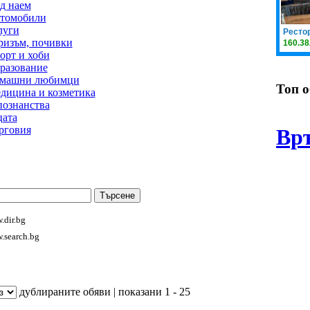
д наем
томобили
луги
ризъм, почивки
орт и хоби
разование
машни любимци
Топ 
дицина и козметика
познанства
цата
рговия
Вр
.dir.bg
.search.bg
дублираните обяви | показани 1 - 25