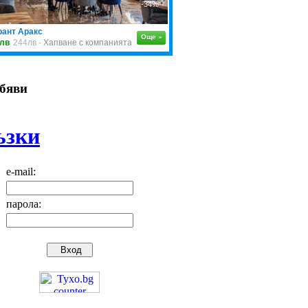
обяви
ъзки
e-mail:
парола: