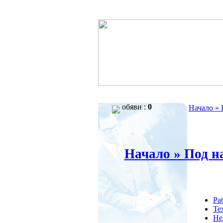
обяви :
0
Начало »
Начало »
Под н
Ра
Те
Не