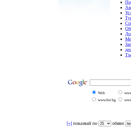
По
Ав
Ус
Ту
Сп
Об
До
Ме
За
де
Тъ
Web
www
www.hit.bg
www
[«]
показвай по
oбяви