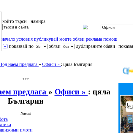
който търси - намира
начало
условия
публикувай
моите обяви
реклама
помощ
[«]
показвай по
oбяви
дублираните обяви | показан
Под наем предлага
»
Офиси »
: цяла България
***
аем предлага
»
Офиси »
: цяла
България
Naemi
бота
хника
движими имоти